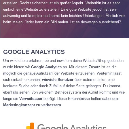
erstellen. Rechtssicherheit ist ein großer Aspekt. Weiterhin ist es sehr
einfach eine Website zu erstellen. Eine gute Website jedoch ist sehr
aufwendig und komplex und somit kein leichtes Unterfangen. Ähnlich wie
beim Malen. Jeder kann ein Bild malen. Ist es deswegen ausreichend?
GOOGLE ANALYTICS
Um wirklich zu erfahren, ob und inwiefern deine Website/Shop gedunden
wurde bieten wir
Google Analytics
an. Mit diesem Zusatz ist es dir
möglich die genaue Aufrufzahl der Website einzusehen. Weiterhin lässt
sich einfach erkennen,
wieviele Benutzer
über externe Links, eine
konkrete Suche oder durch Zufall auf deine Seite gelangen. Du kannst
ebenfalls sehen, von welchem Betriebssystem der Aufruf kommt und wie
lange die
Verweildauer
beträgt. Diese Erkenntnisse helfen dabei dein
Marketingkonzept zu verbessern
.