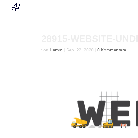
28915-WEBSITE-UN
von
Hamm
|
Sep. 22, 2020
|
0 Kommentare