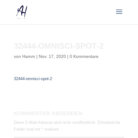
32444-OMNISCI-SPOT-2
von
Hamm
|
Nov. 17, 2020
|
0 Kommentare
32444-omnisci-spot-2
KOMMENTAR ABSENDEN
Deine E-Mail-Adresse wird nicht veröffentlicht.
Erforderliche
Felder sind mit
*
markiert